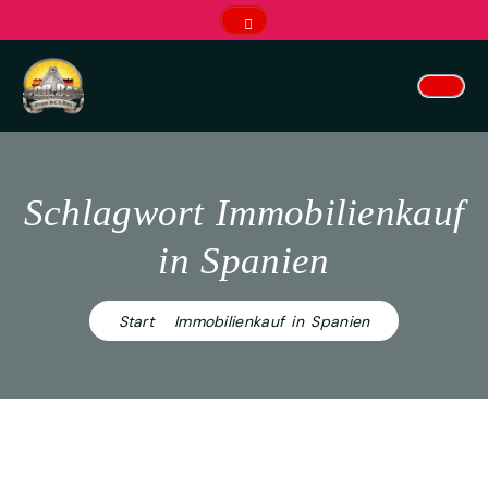
s
p
ri
n
g
e
n
Jahrelange Inselerfahrung für unsere Kunden.
Schlagwort Immobilienkauf
in Spanien
Start
Immobilienkauf in Spanien