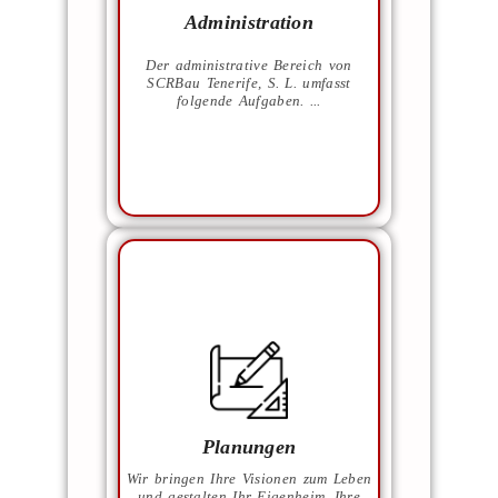
Baugenehmigungen.
Administration
Organisation der Handwerker
und des Baustellenablaufs.
Der administrative Bereich von
Baustellenleitung.
SCRBau Tenerife, S. L. umfasst
und vieles mehr!
folgende Aufgaben. ...
entsprechend anzupassen.
den Planungsprozess
Vorstellungen zu verstehen und
Ihre Bedürfnisse und
Wir nehmen uns die Zeit, um
Planungen
Zufriedenheit sicherzustellen.
Ergebnisse zu liefern und Ihre
Wir bringen Ihre Visionen zum Leben
darin, qualitativ hochwertige
und gestalten Ihr Eigenheim, Ihre