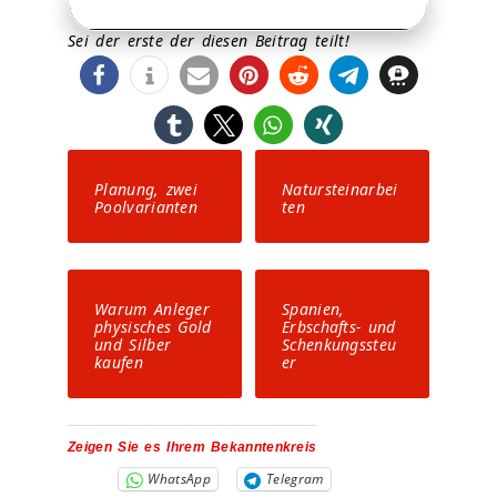
Sei der erste der diesen Beitrag teilt!
0
0
Planung, zwei
Natursteinarbei
Poolvarianten
ten
Warum Anleger
Spanien,
physisches Gold
Erbschafts- und
und Silber
Schenkungssteu
kaufen
er
Zeigen Sie es Ihrem Bekanntenkreis
WhatsApp
Telegram