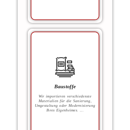
Baumaterialien wie z.B.:
Porenbetonsteine.
PVC und Holzfenster
und Terrassenelemente.
Wasserleitungssysteme.
Pooltechnik
Baustoffe
Solaranlagen.
Photovoltaikanlagen.
Wir importieren verschiedenste
Kleinkläranlagen,
Materialien für die Sanierung,
Regenwassersysteme.
Umgestaltung oder Modernisierung
und vieles mehr!
Ihres Eigenheimes. ....