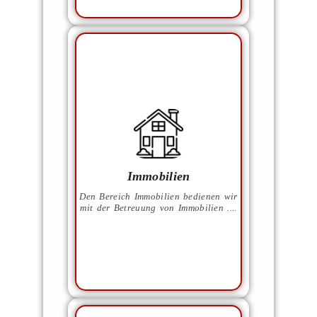
und vieles mehr!
Ferienimmobilien
Verwaltung von
Portalen.
Veröffentlichen in
nach dem Kauf.
Abwicklungen vor und
Immobilien
Erstellen von Exposés
Den Bereich Immobilien bedienen wir
Immobilienmakler.
mit der Betreuung von Immobilien ....
deren Vermittlung als
.... deren Verwaltung, sowie