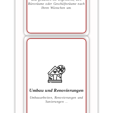
Unsere Priorität liegt immer
Büroräume oder Geschäftsräume nach
Ihren Wünschen um.
Die verschiedensten
handwerklichen
Dienstleistungen umfassen viele
Bereiche der Bauleistungen,
Umbau und Renovierungen
welche Sie auf der verlinkten
Seite finden.
Umbauarbeiten, Renovierungen und
Sanierungen ...