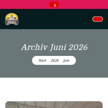
s
p
ri
n
g
e
n
Jahrelange Inselerfahrung für unsere Kunden.
Archiv Juni 2026
Start
2026
Juni