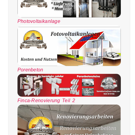
Photovoltaikanlage
Porenbeton
Finca-Renovierung Teil 2